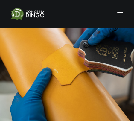
HOME
STORIA
PRODUZIONE
SHOWROOM
CERTIFICAZIONI
SOSTENIBILITÀ
NEWS & FIERE
GALLERY
CONTATTI