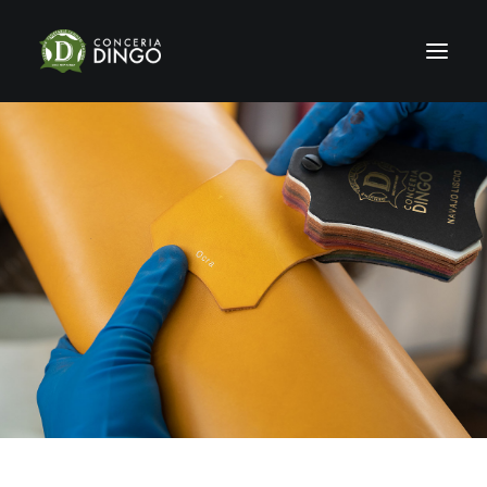
HOME
STORIA
PRODUZIONE
SHOWROOM
CERTIFICAZIONI
SOSTENIBILITÀ
NEWS & FIERE
GALLERY
CONTATTI