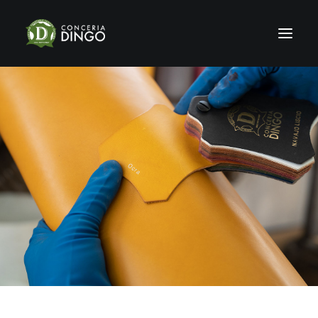
HOME
STORIA
PRODUZIONE
SHOWROOM
CERTIFICAZIONI
SOSTENIBILITÀ
NEWS & FIERE
GALLERY
CONTATTI