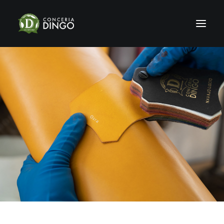
HOME
STORIA
PRODUZIONE
SHOWROOM
CERTIFICAZIONI
SOSTENIBILITÀ
NEWS & FIERE
GALLERY
CONTATTI