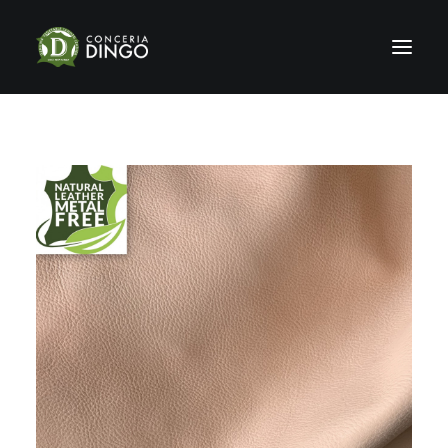
HOME
STORIA
PRODUZIONE
SHOWROOM
CERTIFICAZIONI
SOSTENIBILITÀ
NEWS & FIERE
GALLERY
CONTATTI