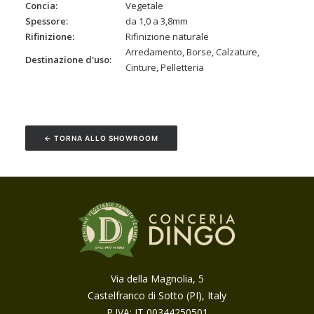
Concia
Vegetale
Spessore
da 1,0 a 3,8mm
Rifinizione
Rifinizione naturale
Arredamento, Borse, Calzature,
Destinazione d'uso
Cinture, Pelletteria
← TORNA ALLO SHOWROOM
Via della Magnolia, 5
Castelfranco di Sotto (PI), Italy
P.IVA: IT 00344250501