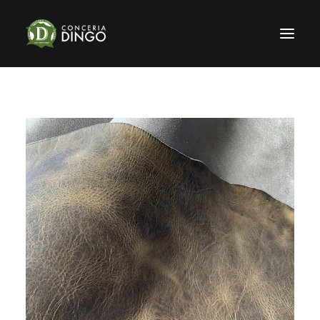
HOME
STORIA
PRODUZIONE
SHOWROOM
CERTIFICAZIONI
SOSTENIBILITÀ
NEWS & FIERE
GALLERY
CONTATTI